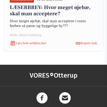
LÆSERBREV: Hvor meget øjebæ,
skal man acceptere?
Hvor meget øjebæ, skal man acceptere i vores
førhen så pæne og hyggelige by???
Kilde: Elwin Lemberg
Læs hele artiklen her
Kopiér link
VORES
Otterup