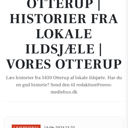
OTTERUP |
HISTORIER FRA
LOKALE
ILDSJÆLE |
VORES OTTERUP
Læs historier fra 5450 Otterup af lokale ildsjæle. Har du
en god historie? Send den til redaktion@vores-
mediehus.dk
14-06-2024 13:35
LÆSERBIDRAG