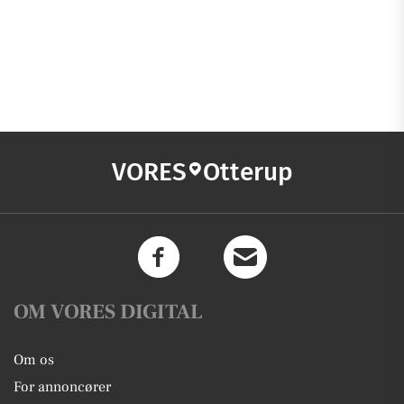
VORES
Otterup
OM VORES DIGITAL
Om os
For annoncører