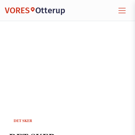
VORES
Otterup
DET SKER