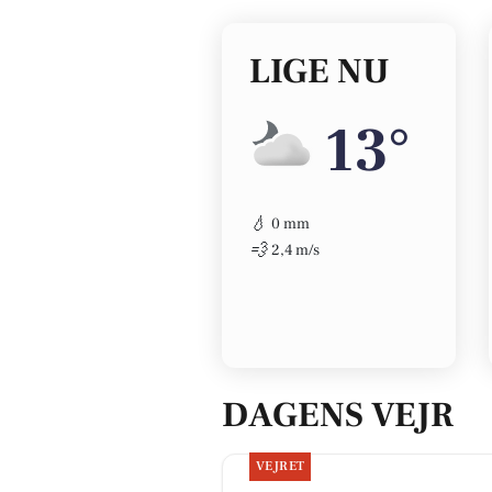
LIGE NU
13°
💧
0 mm
💨
2,4 m/s
DAGENS VEJR
VEJRET