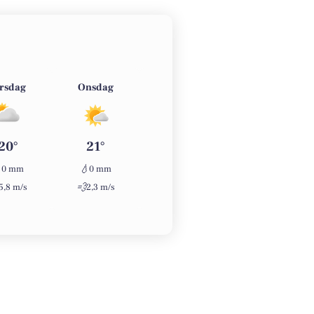
irsdag
Onsdag
Torsdag
Fredag
20°
21°
25°
29°

💧
💧
💧
0 mm
0 mm
0 mm
0 mm
💨
💨
💨
5,8 m/s
2,3 m/s
2,4 m/s
3,1 m/s