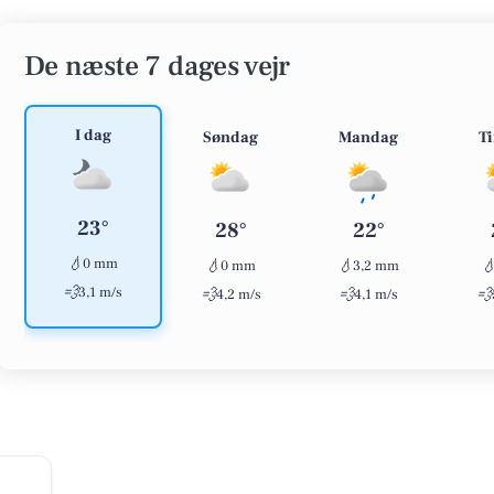
De næste 7 dages vejr
I dag
Søndag
Mandag
T
23°
28°
22°
💧
0 mm
💧
💧

0 mm
3,2 mm
💨
3,1 m/s
💨
💨
💨
4,2 m/s
4,1 m/s