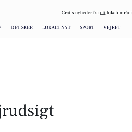
Gratis nyheder fra
dit
lokalområde
V
DET SKER
LOKALT NYT
SPORT
VEJRET
rudsigt