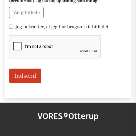
(bredformat), og i så høj opløsning som muligt
Vælg billede
Jeg bekræfter, at jeg har brugsret til billedet
Indsend
VORES
Otterup