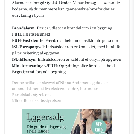
Alarmerne foregår typisk i koder. Vi har forsøgt at oversætte
koderne, så du nemmere kan gennemskue hvorfor der er
udrykning i byen:
Brandalarm
: Der er udløst en brandalarm i en bygning
FUH
: Færdselsuheld
FUH-Fastklemte
: Færdselsuheld med fastklemte personer
ISL-Forespørgsel
: Indsatslederen er kontaktet, med henblik
på prioritering af opgaven
ISL-Eftersyn
: Indsatslederen er kaldt til eftersyn på opgaven
Min. forurening-v/FUH
: Oprydning efter færdselsuheld
Bygn.brand
: brand i bygning
Denne artikel er skrevet af Ninna Andersen og data er
automatisk hentet fra eksterne kilder, herunder
Beredskabsstyrelsen.
Kilde: Beredskabsstyrelsen