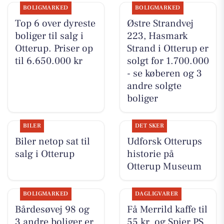
BOLIGMARKED
BOLIGMARKED
Top 6 over dyreste
Østre Strandvej
boliger til salg i
223, Hasmark
Otterup. Priser op
Strand i Otterup er
til 6.650.000 kr
solgt for 1.700.000
- se køberen og 3
andre solgte
boliger
BILER
DET SKER
Biler netop sat til
Udforsk Otterups
salg i Otterup
historie på
Otterup Museum
BOLIGMARKED
DAGLIGVARER
Bårdesøvej 98 og
Få Merrild kaffe til
3 andre boliger er
55 kr. og Spier PS