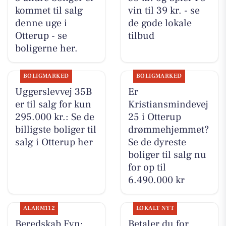
kommet til salg
vin til 39 kr. - se
denne uge i
de gode lokale
Otterup - se
tilbud
boligerne her.
BOLIGMARKED
BOLIGMARKED
Uggerslevvej 35B
Er
er til salg for kun
Kristiansmindevej
295.000 kr.: Se de
25 i Otterup
billigste boliger til
drømmehjemmet?
salg i Otterup her
Se de dyreste
boliger til salg nu
for op til
6.490.000 kr
ALARM112
LOKALT NYT
Beredskab Fyn:
Betaler du for