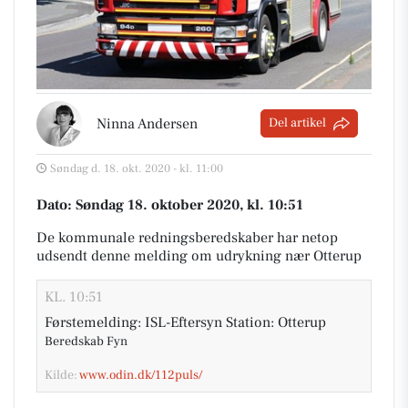
Ninna Andersen
Del artikel
Søndag d. 18. okt. 2020 - kl. 11:00
Dato: Søndag 18. oktober 2020, kl. 10:51
De kommunale redningsberedskaber har netop
udsendt denne melding om udrykning nær Otterup
KL. 10:51
Førstemelding: ISL-Eftersyn Station: Otterup
Beredskab Fyn
Kilde:
www.odin.dk/112puls/