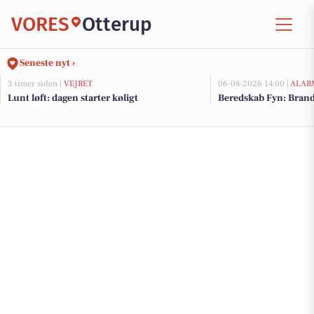
VORES
Otterup
Seneste nyt ›
3 timer siden |
VEJRET
06-08-2026 14:00 |
ALAR
Lunt løft: dagen starter køligt
Beredskab Fyn: Brand