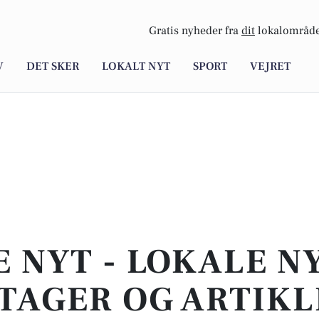
Gratis nyheder fra
dit
lokalområde
V
DET SKER
LOKALT NYT
SPORT
VEJRET
E NYT - LOKALE N
TAGER OG ARTIKL