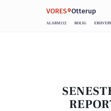
VORES
Otterup
ALARM112
BOLIG
ERHVER
SENEST
REPOR