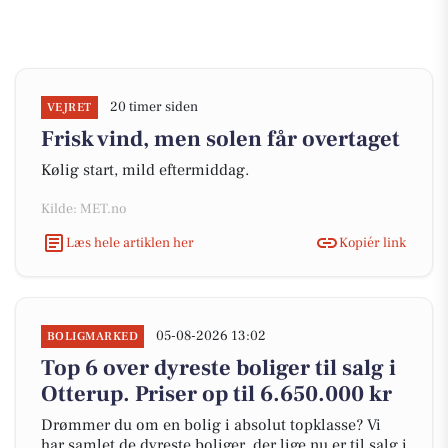
20 timer siden
VEJRET
Frisk vind, men solen får overtaget
Kølig start, mild eftermiddag.
Kilde: MET.no
Læs hele artiklen her
Kopiér link
05-08-2026 13:02
BOLIGMARKED
Top 6 over dyreste boliger til salg i
Otterup. Priser op til 6.650.000 kr
Drømmer du om en bolig i absolut topklasse? Vi
har samlet de dyreste boliger, der lige nu er til salg i