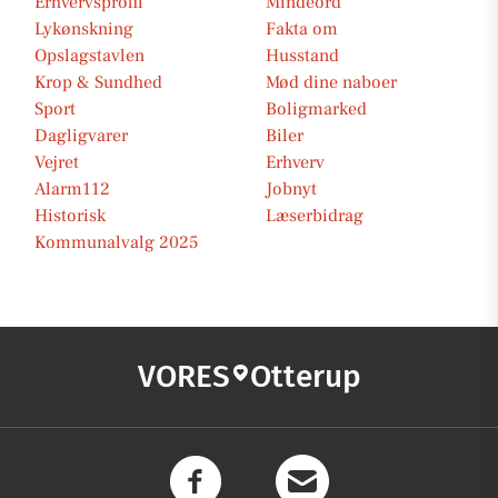
Erhvervsprofil
Mindeord
Lykønskning
Fakta om
Opslagstavlen
Husstand
Krop & Sundhed
Mød dine naboer
Sport
Boligmarked
Dagligvarer
Biler
Vejret
Erhverv
Alarm112
Jobnyt
Historisk
Læserbidrag
Kommunalvalg 2025
VORES
Otterup