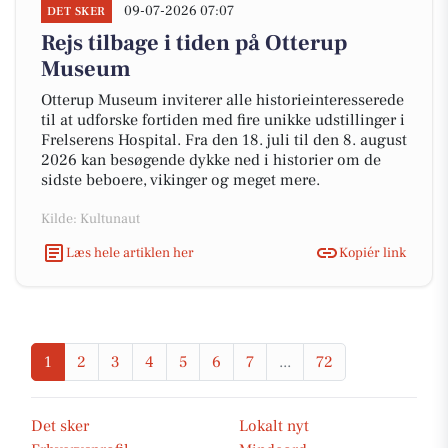
09-07-2026 07:07
DET SKER
Rejs tilbage i tiden på Otterup
Museum
Otterup Museum inviterer alle historieinteresserede
til at udforske fortiden med fire unikke udstillinger i
Frelserens Hospital. Fra den 18. juli til den 8. august
2026 kan besøgende dykke ned i historier om de
sidste beboere, vikinger og meget mere.
Kilde: Kultunaut
Læs hele artiklen her
Kopiér link
1
2
3
4
5
6
7
...
72
Det sker
Lokalt nyt