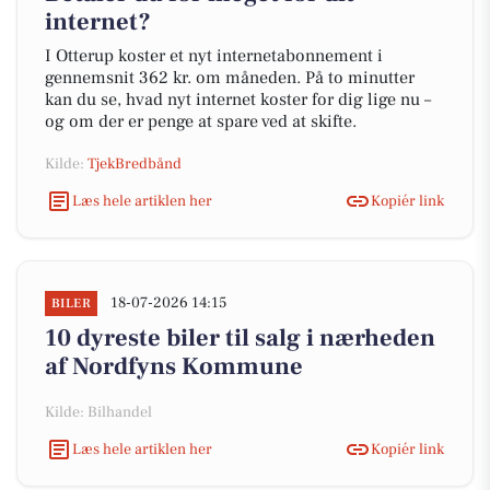
internet?
I Otterup koster et nyt internetabonnement i
gennemsnit 362 kr. om måneden. På to minutter
kan du se, hvad nyt internet koster for dig lige nu –
og om der er penge at spare ved at skifte.
Kilde:
TjekBredbånd
Læs hele artiklen her
Kopiér link
18-07-2026 14:15
BILER
10 dyreste biler til salg i nærheden
af Nordfyns Kommune
Kilde: Bilhandel
Læs hele artiklen her
Kopiér link