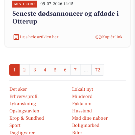
09-07-2026 12:15
MINDEORD
Seneste dødsannoncer og afdøde i
Otterup
Læs hele artiklen her
Kopiér link
1
2
3
4
5
6
7
...
72
Det sker
Lokalt nyt
Erhvervsprofil
Mindeord
Lykønskning
Fakta om
Opslagstavlen
Husstand
Krop & Sundhed
Mød dine naboer
Sport
Boligmarked
Dagligvarer
Biler