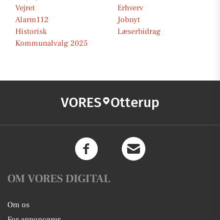
Vejret
Erhverv
Alarm112
Jobnyt
Historisk
Læserbidrag
Kommunalvalg 2025
VORES
Otterup
OM VORES DIGITAL
Om os
For annoncører