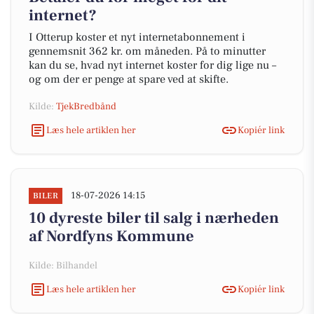
internet?
I Otterup koster et nyt internetabonnement i
gennemsnit 362 kr. om måneden. På to minutter
kan du se, hvad nyt internet koster for dig lige nu –
og om der er penge at spare ved at skifte.
Kilde:
TjekBredbånd
Læs hele artiklen her
Kopiér link
18-07-2026 14:15
BILER
10 dyreste biler til salg i nærheden
af Nordfyns Kommune
Kilde: Bilhandel
Læs hele artiklen her
Kopiér link