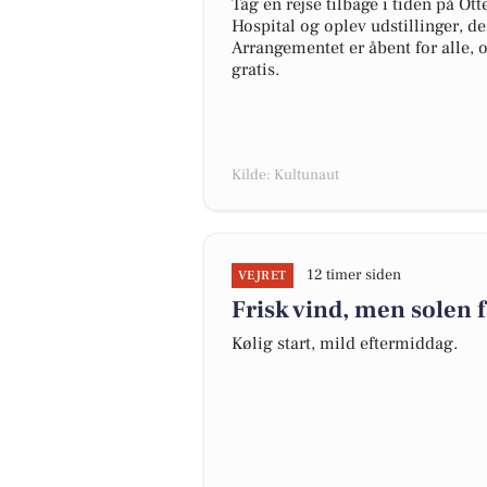
Tag en rejse tilbage i tiden på O
Hospital og oplev udstillinger, der
Arrangementet er åbent for alle,
gratis.
Kilde: Kultunaut
12 timer siden
VEJRET
Frisk vind, men solen 
Kølig start, mild eftermiddag.