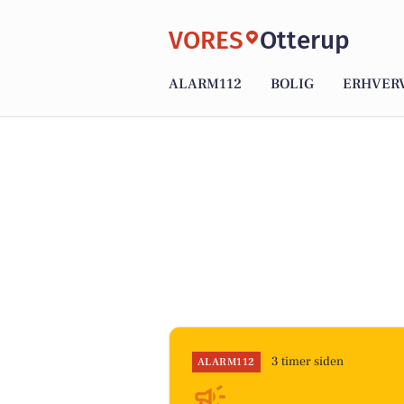
VORES
Otterup
ALARM112
BOLIG
ERHVER
3 timer siden
ALARM112