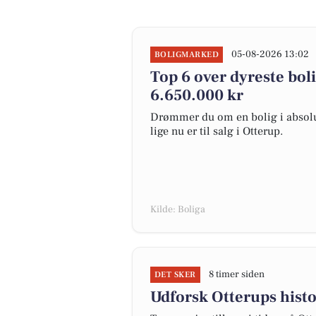
05-08-2026 13:02
BOLIGMARKED
Top 6 over dyreste bolig
6.650.000 kr
Drømmer du om en bolig i absolut
lige nu er til salg i Otterup.
Kilde: Boliga
8 timer siden
DET SKER
Udforsk Otterups hist