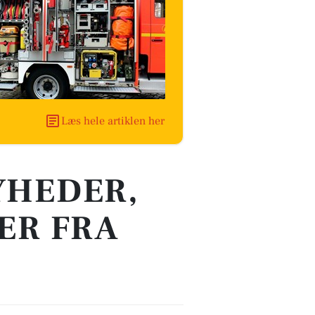
Læs hele artiklen her
YHEDER,
ER FRA