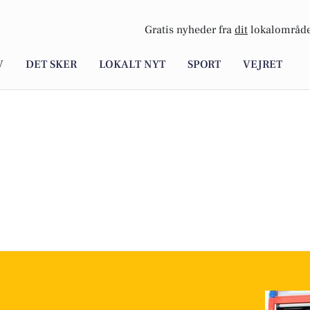
Gratis nyheder fra
dit
lokalområde
V
DET SKER
LOKALT NYT
SPORT
VEJRET