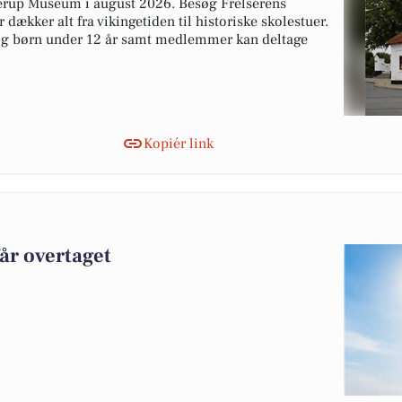
tterup Museum i august 2026. Besøg Frelserens
 dækker alt fra vikingetiden til historiske skolestuer.
 og børn under 12 år samt medlemmer kan deltage
Kopiér link
får overtaget