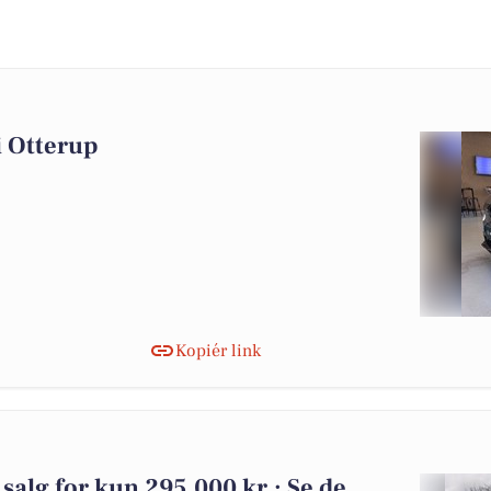
 i Otterup
Kopiér link
 salg for kun 295.000 kr.: Se de