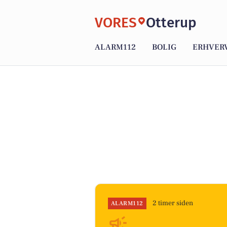
VORES
Otterup
ALARM112
BOLIG
ERHVER
2 timer siden
ALARM112