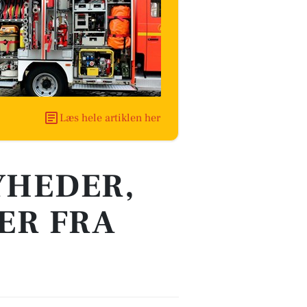
Læs hele artiklen her
YHEDER,
ER FRA