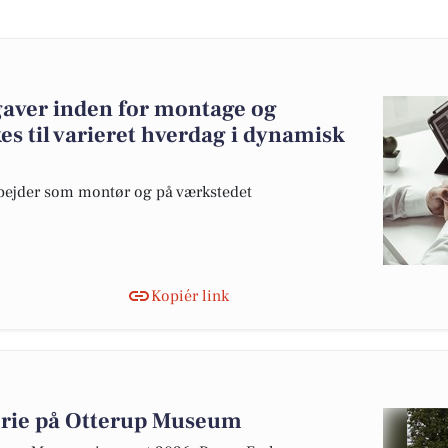
aver inden for montage og
s til varieret hverdag i dynamisk
rbejder som montør og på værkstedet
Kopiér link
orie på Otterup Museum