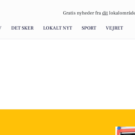
Gratis nyheder fra
dit
lokalområde
V
DET SKER
LOKALT NYT
SPORT
VEJRET