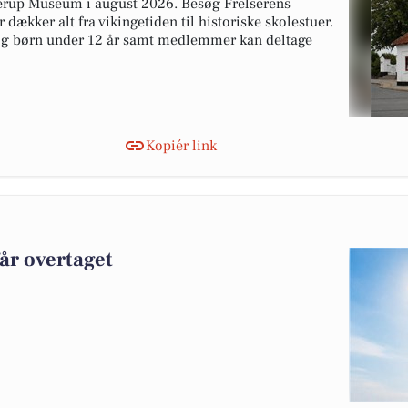
tterup Museum i august 2026. Besøg Frelserens
 dækker alt fra vikingetiden til historiske skolestuer.
 og børn under 12 år samt medlemmer kan deltage
Kopiér link
får overtaget