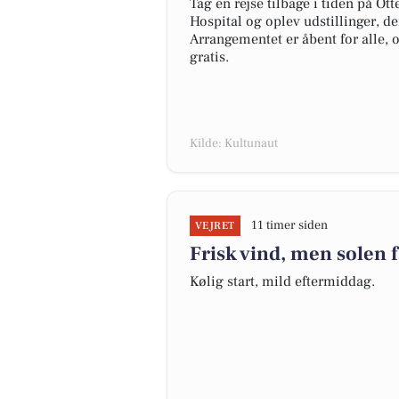
Tag en rejse tilbage i tiden på O
Hospital og oplev udstillinger, der
Arrangementet er åbent for alle,
gratis.
Kilde: Kultunaut
11 timer siden
VEJRET
Frisk vind, men solen 
Kølig start, mild eftermiddag.