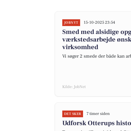
15-10-2025 23:54
JOBNYT
Smed med alsidige opg
værkstedsarbejde ønske
virksomhed
Vi søger 2 smede der både kan a
Kilde: JobNet
7 timer siden
DET SKER
Udforsk Otterups hist