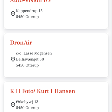
Auto-Vision I/S
Kappendrup 15
5450 Otterup
DronAir
c/o. Lasse Mogensen
Bellisvænget 30
5450 Otterup
K H Foto/ Kurt I Hansen
Ørkebyvej 13
5450 Otterup