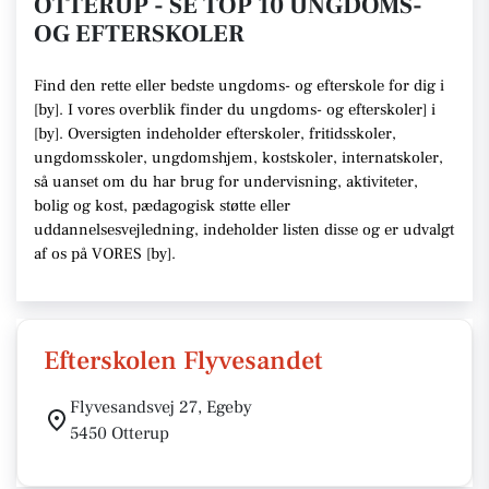
OTTERUP - SE TOP 10 UNGDOMS-
OG EFTERSKOLER
Find den rette
eller bedste ungdoms- og efterskole
for dig i
[
by
]. I vores overblik finder du ungdoms- og efterskoler] i
[
by
].
Oversigten indeholder efterskoler, fritidsskoler,
ungdomsskoler, ungdomshjem, kostskoler, internatskoler,
så uanset om du har brug for undervisning, aktiviteter,
bolig og kost, pædagogisk støtte eller
uddannelsesvejledning,
indeholder listen disse
og er udvalgt
af os på VORES [
by
]
.
Efterskolen Flyvesandet
Flyvesandsvej 27, Egeby
5450 Otterup