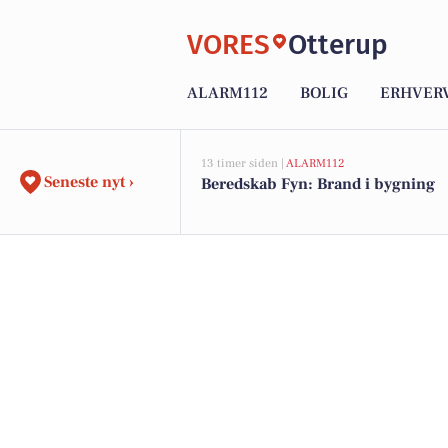
VORES
Otterup
ALARM112
BOLIG
ERHVER
13 timer siden |
ALARM112
Seneste nyt ›
Beredskab Fyn: Brand i bygning