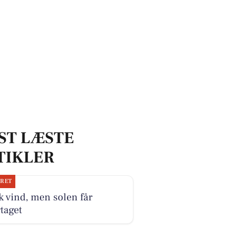
ST LÆSTE
TIKLER
JRET
k vind, men solen får
taget