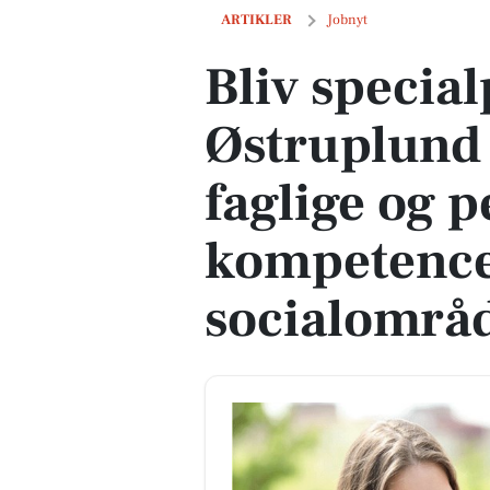
Bliv specialpædagog på Østruplund og 
ARTIKLER
Jobnyt
Bliv specia
Østruplund 
faglige og p
kompetence
socialområ