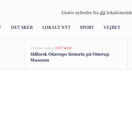
Gratis nyheder fra
dit
lokalområde
V
DET SKER
LOKALT NYT
SPORT
VEJRET
18 timer siden |
DET SKER
Udforsk Otterups historie på Otterup
Museum