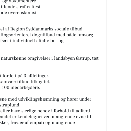
PC og dokumentere
illende straffeattest
dende overenskomst
el af Region Syddanmarks sociale tilbud.
viklingsorienteret døgntilbud med både omsorg
fsæt i individuelt aftalte bo– og
i naturskønne omgivelser i landsbyen Østrup, tæt
 fordelt på 3 afdelinger.
 samværstilbud tilknyttet.
a. 100 medarbejdere.
voksne med udviklingshæmning og hører under
struplund.
ler have særlige behov i forhold til adfærd.
andet er kendetegnet ved manglende evne til
ker, fravær af empati og manglende