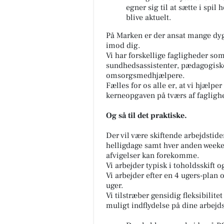
egner sig til at sætte i spil
blive aktuelt.
På Marken er der ansat mange dygt
imod dig.
Vi har forskellige fagligheder so
sundhedsassistenter, pædagogiske 
omsorgsmedhjælpere.
Fælles for os alle er, at vi hjæl
kerneopgaven på tværs af fagligh
Og så til det praktiske.
Der vil være skiftende arbejdstide
helligdage samt hver anden weeke
afvigelser kan forekomme.
Vi arbejder typisk i toholdsskift og
Vi arbejder efter en 4 ugers-plan 
uger.
Vi tilstræber gensidig fleksibilite
muligt indflydelse på dine arbejds