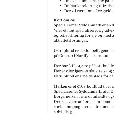
Du skal kunne arbejde på 
Du har kørekort og tilfredsst
Der vil være løn efter gæl
Kort om os
.
Specialcenter Syddanmark er en d
Vi er et højt specialiseret og ud
og rehabilitering for øje og med a
aktivitetsløsninger.
Østruplund er et slot beliggende 
på Otterup i Nordfyns kommune.
Der bor 34 borgere på botilbuddet
Der er yderligere et aktivitets- og
Østruplund er arbejdsplads for c
Marken er et §108 botilbud til 
Specialcenter Syddanmark, afd. Ø
Borgerne kan være domfældte og/el
Det kan være adfærd, som blandt 
social omgang med andre mennes
selvindsigt.