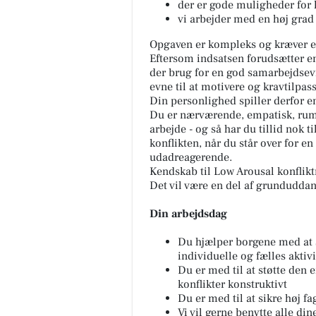
der er gode muligheder for
vi arbejder med en høj grad 
Opgaven er kompleks og kræver en
Eftersom indsatsen forudsætter e
der brug for en god samarbejdse
evne til at motivere og kravtilpass
Din personlighed spiller derfor en
Du er nærværende, empatisk, rum
arbejde - og så har du tillid nok t
konflikten, når du står over for en
udadreagerende.
Kendskab til Low Arousal konflikt
Det vil være en del af grunduddan
Din arbejdsdag
Du hjælper borgene med at s
individuelle og fælles aktiv
Du er med til at støtte den e
konflikter konstruktivt
Du er med til at sikre høj 
Vi vil gerne benytte alle di