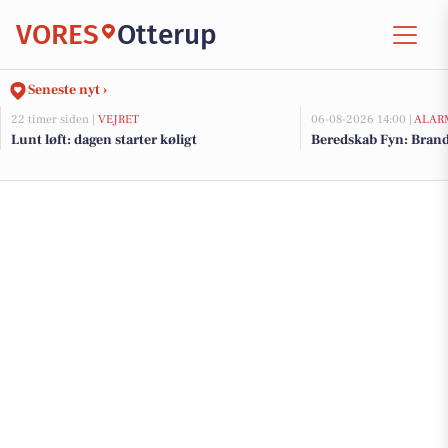
VORES
Otterup
Seneste nyt ›
22 timer siden |
VEJRET
06-08-2026 14:00 |
ALAR
Lunt løft: dagen starter køligt
Beredskab Fyn: Brand