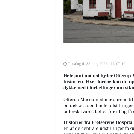
Torsdag d. 28. maj 2026 - kl. 07:10
Hele juni måned byder Otterup
historien. Hver lørdag kan du op
dykke ned i fortællinger om vik
Otterup Museum åbner dørene til 
en række spændende udstillinger. 
udforske vores fælles fortid og få e
Historier fra Frelserens Hospital
En af de centrale udstillinger fok