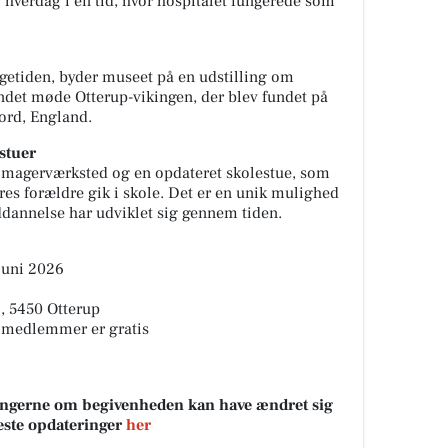
hverdag i en tid, hvor hospitalet fungerede som
ingetiden, byder museet på en udstilling om
ndet møde Otterup-vikingen, der blev fundet på
ford, England.
stuer
omagerværksted og en opdateret skolestue, som
res forældre gik i skole. Det er en unik mulighed
ddannelse har udviklet sig gennem tiden.
 juni 2026
, 5450 Otterup
g medlemmer er gratis
sningerne om begivenheden kan have ændret sig
neste opdateringer
her