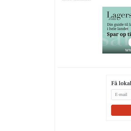
Få loka
Email