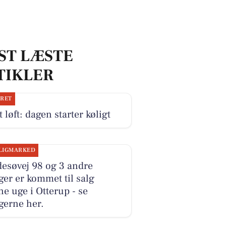
ST LÆSTE
TIKLER
JRET
 løft: dagen starter køligt
LIGMARKED
esøvej 98 og 3 andre
ger er kommet til salg
e uge i Otterup - se
gerne her.