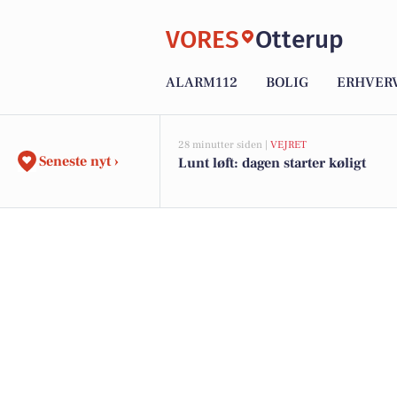
VORES
Otterup
ALARM112
BOLIG
ERHVER
28 minutter siden |
VEJRET
Seneste nyt ›
Lunt løft: dagen starter køligt