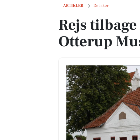
Rejs tilbage i tiden på Otterup Museu
ARTIKLER
Det sker
Rejs tilbage
Otterup M