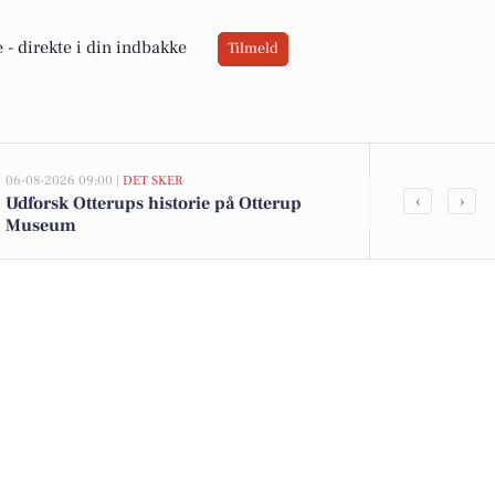
 -
direkte i din indbakke
Tilmeld
06-08-2026 09:00 |
DET SKER
05-08-2026 13:02
‹
›
Udforsk Otterups historie på Otterup
Top 6 over dy
Museum
Otterup. Pri