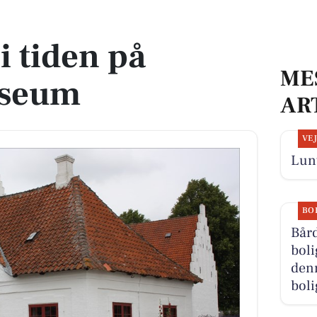
m
 i tiden på
ME
useum
AR
VE
Lunt
BO
Bård
boli
denn
boli