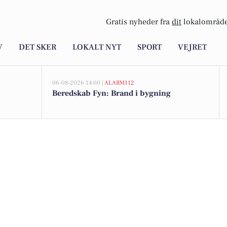
Gratis nyheder fra
dit
lokalområde
V
DET SKER
LOKALT NYT
SPORT
VEJRET
06-08-2026 14:00 |
ALARM112
Beredskab Fyn: Brand i bygning