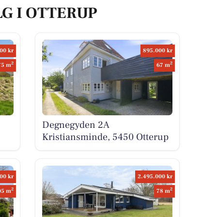
LG I OTTERUP
00 kr
895.000 kr
2
2
75 m
67 m
Degnegyden 2A
Kristiansminde, 5450 Otterup
00 kr
2.495.000 kr
2
2
05 m
78 m