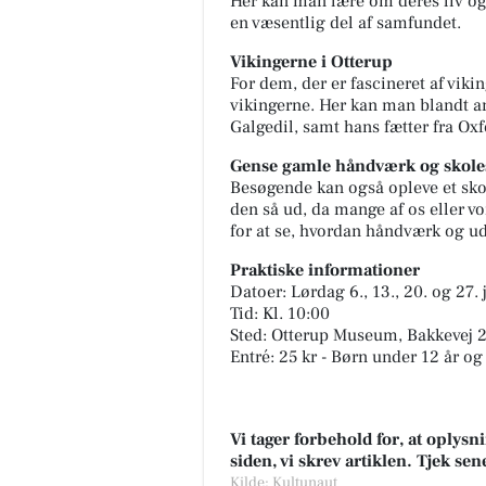
Her kan man lære om deres liv og 
en væsentlig del af samfundet.
Vikingerne i Otterup
For dem, der er fascineret af vik
vikingerne. Her kan man blandt a
Galgedil, samt hans fætter fra Ox
Gense gamle håndværk og skole
Besøgende kan også opleve et sk
den så ud, da mange af os eller vo
for at se, hvordan håndværk og u
Praktiske informationer
Datoer: Lørdag 6., 13., 20. og 27.
Tid: Kl. 10:00
Sted: Otterup Museum, Bakkevej 2
Entré: 25 kr - Børn under 12 år o
Vi tager forbehold for, at oply
siden, vi skrev artiklen. Tjek se
Kilde: Kultunaut