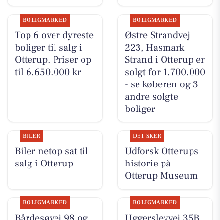
BOLIGMARKED
BOLIGMARKED
Top 6 over dyreste
Østre Strandvej
boliger til salg i
223, Hasmark
Otterup. Priser op
Strand i Otterup er
til 6.650.000 kr
solgt for 1.700.000
- se køberen og 3
andre solgte
boliger
BILER
DET SKER
Biler netop sat til
Udforsk Otterups
salg i Otterup
historie på
Otterup Museum
BOLIGMARKED
BOLIGMARKED
Bårdesøvej 98 og
Uggerslevvej 35B