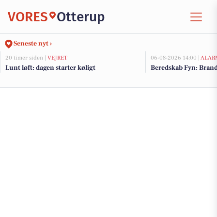
VORES
Otterup
Seneste nyt ›
20 timer siden |
VEJRET
06-08-2026 14:00 |
ALAR
Lunt løft: dagen starter køligt
Beredskab Fyn: Brand