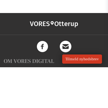
VORES
Otterup
Tilmeld nyhedsbrev
OM VORES DIGITAL
Om os
For annoncører
Vilkår og Privatlivspolitik
Kontakt VORES Digital
Administrer samtykke