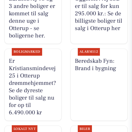
3 andre boliger er
er til salg for kun
kommet til salg
295.000 kr.: Se de
denne uge i
billigste boliger til
Otterup - se
salg i Otterup her
boligerne her.
BOLIGMARKED
ALARM112
Er
Beredskab Fyn:
Kristiansmindevej
Brand i bygning
25 i Otterup
drømmehjemmet?
Se de dyreste
boliger til salg nu
for op til
6.490.000 kr
LOKALT NYT
BILER