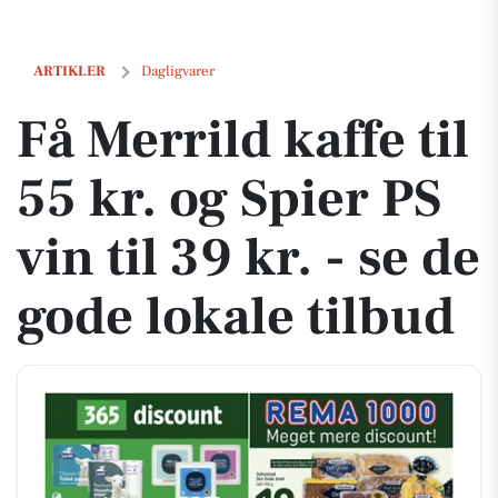
Få Merrild kaffe til 55 kr. og Spier PS vin til 39 kr. - se de gode lokale 
ARTIKLER
Dagligvarer
Få Merrild kaffe til
55 kr. og Spier PS
vin til 39 kr. - se de
gode lokale tilbud