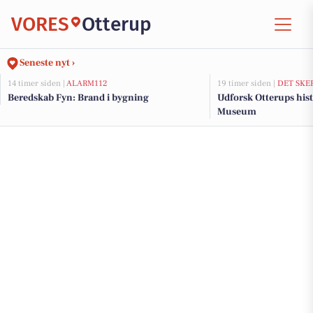
VORES
Otterup
Seneste nyt ›
14 timer siden |
ALARM112
19 timer siden |
DET SKE
Beredskab Fyn: Brand i bygning
Udforsk Otterups hist
Museum