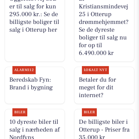
er til salg for kun
Kristiansmindevej
295.000 kr.: Se de
25 i Otterup
billigste boliger til
drømmehjemmet?
salg i Otterup her
Se de dyreste
boliger til salg nu
for op til
6.490.000 kr
ALARM112
LOKALT NYT
Beredskab Fyn:
Betaler du for
Brand i bygning
meget for dit
internet?
BILER
BILER
10 dyreste biler til
De billigste biler i
salg i nærheden af
Otterup - Priser fra
Nordfyns
35.000 kr