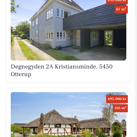
895.000 kr
2
67 m
Degnegyden 2A Kristiansminde, 5450
Otterup
495.000 kr
2
105 m