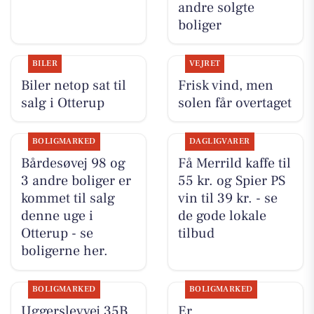
andre solgte
boliger
BILER
VEJRET
Biler netop sat til
Frisk vind, men
salg i Otterup
solen får overtaget
BOLIGMARKED
DAGLIGVARER
Bårdesøvej 98 og
Få Merrild kaffe til
3 andre boliger er
55 kr. og Spier PS
kommet til salg
vin til 39 kr. - se
denne uge i
de gode lokale
Otterup - se
tilbud
boligerne her.
BOLIGMARKED
BOLIGMARKED
Uggerslevvej 35B
Er