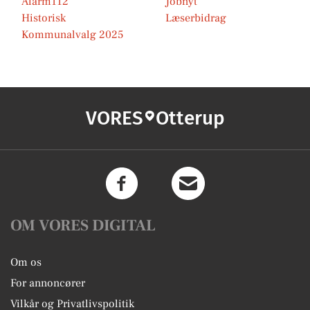
Alarm112
Jobnyt
Historisk
Læserbidrag
Kommunalvalg 2025
VORES
Otterup
OM VORES DIGITAL
Om os
For annoncører
Vilkår og Privatlivspolitik