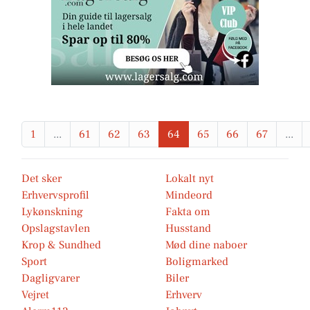
1
...
61
62
63
64
65
66
67
...
Det sker
Lokalt nyt
Erhvervsprofil
Mindeord
Lykønskning
Fakta om
Opslagstavlen
Husstand
Krop & Sundhed
Mød dine naboer
Sport
Boligmarked
Dagligvarer
Biler
Vejret
Erhverv